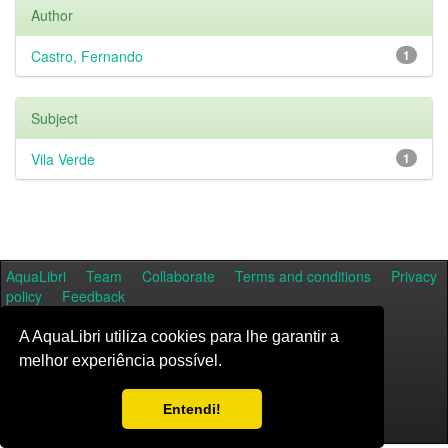
Author
Castro, Fernando
1
Subject
Vila Verde
1
AquaLibri
Team
Collaborate
Terms and conditions
Privacy
policy
Feedback
A AquaLibri utiliza cookies para lhe garantir a
melhor experiência possível.
Entendi!