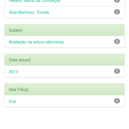
Rebelo, Maria da Conceição
Sola Martínez, Tomás
1
Subject
Avaliação da leitura silenciosa
1
Date issued
2013
1
Has File(s)
true
1