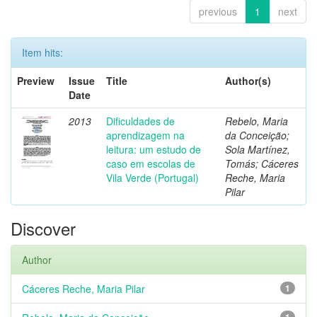
previous
1
next
Item hits:
Preview
Issue
Title
Author(s)
Date
2013
Dificuldades de
Rebelo, Maria
aprendizagem na
da Conceição;
leitura: um estudo de
Sola Martínez,
caso em escolas de
Tomás; Cáceres
Vila Verde (Portugal)
Reche, Maria
Pilar
Discover
Author
Cáceres Reche, Maria Pilar
1
1