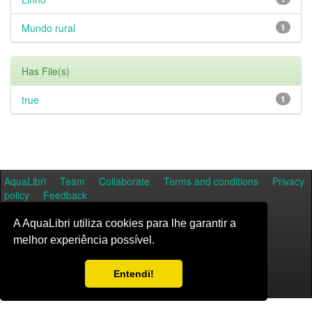
Mundo rural
1
Has File(s)
true
1
AquaLibri
Team
Collaborate
Terms and conditions
Privacy
policy
Feedback
A AquaLibri utiliza cookies para lhe garantir a
melhor experiência possível.
Entendi!